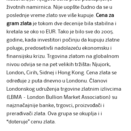
životnih namirnica. Nije uopšte čudno da se u
poslednje vreme zlato sve više kupuje.
Cena za
gram zlata
je tokom dve decenije bila stabilna i
kretala se oko 10 EUR. Tako je bilo sve do 2005.
godine, kada investitori počinju da kupuju zlatne
poluge, predosetivši nadolazeću ekonomsku i
finansijsku krizu. Trgovina zlatom na globalnom
nivou odvija se na pet velikih tržišta: Njujork,
London, Cirih, Sidnej i Hong Kong. Cena zlata se
određuje 2 puta dnevno u Londonu. Članovi
Londonskog udruženja trgovine zlatnim izlivcima
(LBMA – London Bullion Market Association) su
najznačajnije banke, trgovci, proizvođači i
prerađivači zlata. Ova grupa se okuplja i i
“doteruje” cenu zlata.