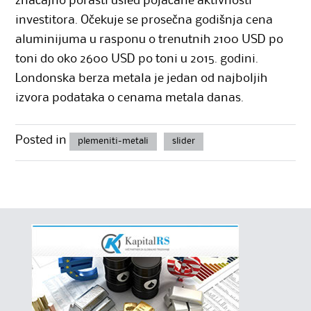
značajno porasti usled pojačane aktivnosti
investitora. Očekuje se prosečna godišnja cena
aluminijuma u rasponu o trenutnih 2100 USD po
toni do oko 2600 USD po toni u 2015. godini.
Londonska berza metala je jedan od najboljih
izvora podataka o cenama metala danas.
Posted in
plemeniti-metali
slider