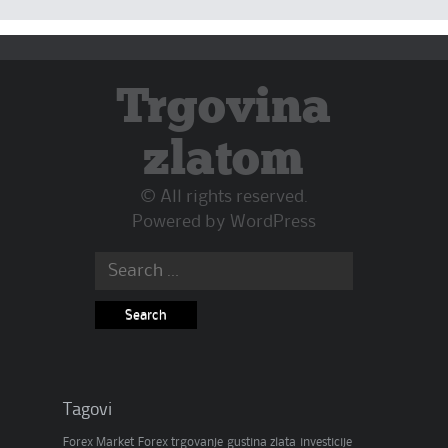
Trgovina
zlatom
© All rights reserved.
Powered by
WordPress
Search
for:
Tagovi
Forex Market
Forex trgovanje
gustina zlata
investicije