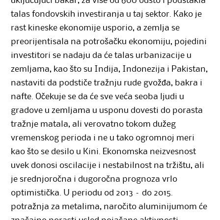
uključujući bakar, za više od 600 odsto i podstakla
talas fondovskih investiranja u taj sektor. Kako je
rast kineske ekonomije usporio, a zemlja se
preorijentisala na potrošačku ekonomiju, pojedini
investitori se nadaju da će talas urbanizacije u
zemljama, kao što su Indija, Indonezija i Pakistan,
nastaviti da podstiče tražnju rude gvožđa, bakra i
nafte. Očekuje se da će sve veća seoba ljudi u
gradove u zemljama u usponu dovesti do porasta
tražnje matala, ali verovatno tokom dužeg
vremenskog perioda i ne u tako ogromnoj meri
kao što se desilo u Kini. Ekonomska neizvesnost
uvek donosi oscilacije i nestabilnost na tržištu, ali
je srednjoročna i dugoročna prognoza vrlo
optimistička. U periodu od 2013 – do 2015.
potražnja za metalima, naročito aluminijumom će