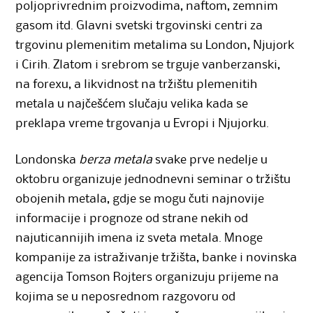
poljoprivrednim proizvodima, naftom, zemnim
gasom itd. Glavni svetski trgovinski centri za
trgovinu plemenitim metalima su London, Njujork
i Cirih. Zlatom i srebrom se trguje vanberzanski,
na forexu, a likvidnost na tržištu plemenitih
metala u najčešćem slučaju velika kada se
preklapa vreme trgovanja u Evropi i Njujorku.
Londonska
berza metala
svake prve nedelje u
oktobru organizuje jednodnevni seminar o tržištu
obojenih metala, gdje se mogu čuti najnovije
informacije i prognoze od strane nekih od
najuticannijih imena iz sveta metala. Mnoge
kompanije za istraživanje tržišta, banke i novinska
agencija Tomson Rojters organizuju prijeme na
kojima se u neposrednom razgovoru od