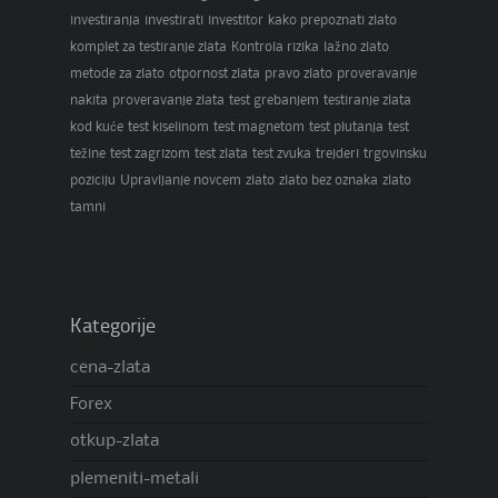
investiranja
investirati
investitor
kako prepoznati zlato
komplet za testiranje zlata
Kontrola rizika
lažno zlato
metode za zlato
otpornost zlata
pravo zlato
proveravanje
nakita
proveravanje zlata
test grebanjem
testiranje zlata
kod kuće
test kiselinom
test magnetom
test plutanja
test
težine
test zagrizom
test zlata
test zvuka
trejderi
trgovinsku
poziciju
Upravljanje novcem
zlato
zlato bez oznaka
zlato
tamni
Kategorije
cena-zlata
Forex
otkup-zlata
plemeniti-metali