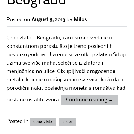
Beogradu
Posted on
August 8, 2013
by
Milos
Cena zlata u Beogradu, kao i širom sveta je u
konstantnom porastu što je trend poslednjih
nekoliko godina. U vreme krize
otkup zlata
u Srbiji
uzima sve više maha, seleći se iz zlatara i
menjačnica na ulice. Otkupljivači dragocenog
metala, kojih je u našoj sredini sve više, kažu da je
porodični nakit poslednja moneta siromaštva kad
nestane ostalih izvora.
Continue reading
→
Posted in
cena-zlata
slider