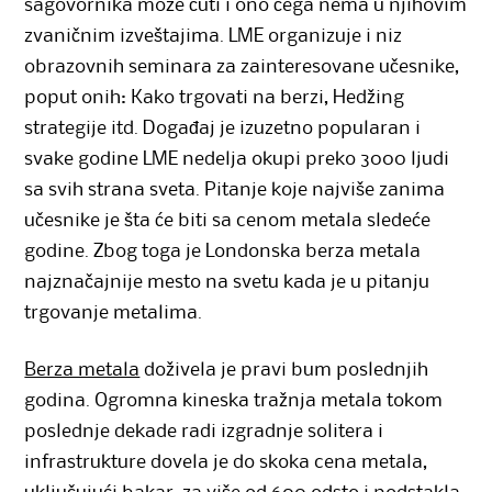
sagovornika može čuti i ono čega nema u njihovim
zvaničnim izveštajima. LME organizuje i niz
obrazovnih seminara za zainteresovane učesnike,
poput onih: Kako trgovati na berzi, Hedžing
strategije itd. Događaj je izuzetno popularan i
svake godine LME nedelja okupi preko 3000 ljudi
sa svih strana sveta. Pitanje koje najviše zanima
učesnike je šta će biti sa cenom metala sledeće
godine. Zbog toga je Londonska berza metala
najznačajnije mesto na svetu kada je u pitanju
trgovanje metalima.
Berza metala
doživela je pravi bum poslednjih
godina. Ogromna kineska tražnja metala tokom
poslednje dekade radi izgradnje solitera i
infrastrukture dovela je do skoka cena metala,