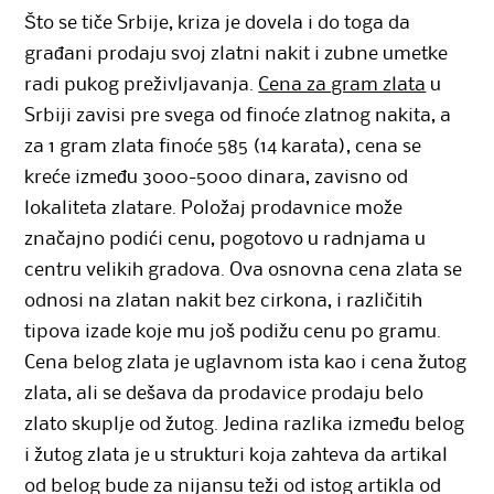
Što se tiče Srbije, kriza je dovela i do toga da
građani prodaju svoj zlatni nakit i zubne umetke
radi pukog preživljavanja.
Cena za gram zlata
u
Srbiji zavisi pre svega od finoće zlatnog nakita, a
za 1 gram zlata finoće 585 (14 karata), cena se
kreće između 3000-5000 dinara, zavisno od
lokaliteta zlatare. Položaj prodavnice može
značajno podići cenu, pogotovo u radnjama u
centru velikih gradova. Ova osnovna cena zlata se
odnosi na zlatan nakit bez cirkona, i različitih
tipova izade koje mu još podižu cenu po gramu.
Cena belog zlata je uglavnom ista kao i cena žutog
zlata, ali se dešava da prodavice prodaju belo
zlato skuplje od žutog. Jedina razlika između belog
i žutog zlata je u strukturi koja zahteva da artikal
od belog bude za nijansu teži od istog artikla od