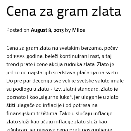
Cena za gram zlata
Posted on
August 8, 2013
by
Milos
Cena za gram zlata na svetskim berzama, počev
od 1999. godine, beleži kontinuirani rast, a taj
trend prate i cene akcija rudnika zlata. Zlato je
jedno od najstarijih sredstava plaćanja na svetu.
Do pre par decenija sve velike svetske valute imale
su podlogu u zlatu – tzv. zlatni standard. Zlato je
poznato i kao „sigurna luka“, jer ulaganje u zlato
štiti ulagače od inflacije i od potresa na
finansijskim tržištima. Tako u slučaju inflacije
zlato služi kao učaju inflacije zlato služi kao
kišobran, jer njegova cena prati poskupljenje