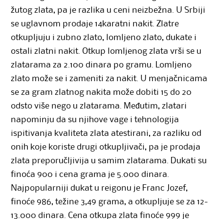
žutog zlata, pa je razlika u ceni neizbežna. U Srbiji
se uglavnom prodaje 14karatni nakit. Zlatre
otkupljuju i zubno zlato, lomljeno zlato, dukate i
ostali zlatni nakit. Otkup lomljenog zlata vrši se u
zlatarama za 2.100 dinara po gramu. Lomljeno
zlato može se i zameniti za nakit. U menjačnicama
se za gram zlatnog nakita može dobiti 15 do 20
odsto više nego u zlatarama. Međutim, zlatari
napominju da su njihove vage i tehnologija
ispitivanja kvaliteta zlata atestirani, za razliku od
onih koje koriste drugi otkupljivači, pa je prodaja
zlata preporučljivija u samim zlatarama. Dukati su
finoća 900 i cena grama je 5.000 dinara.
Najpopularniji dukat u reigonu je Franc Jozef,
finoće 986, težine 3,49 grama, a otkupljuje se za 12-
13.000 dinara. Cena otkupa zlata finoće 999 je