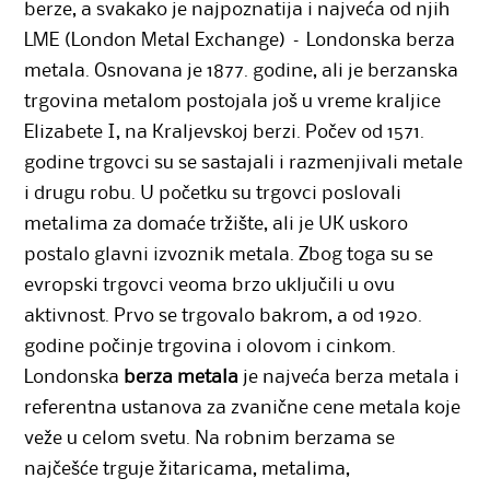
berze, a svakako je najpoznatija i najveća od njih
LME (London Metal Exchange) – Londonska berza
metala. Osnovana je 1877. godine, ali je berzanska
trgovina metalom postojala još u vreme kraljice
Elizabete I, na Kraljevskoj berzi. Počev od 1571.
godine trgovci su se sastajali i razmenjivali metale
i drugu robu. U početku su trgovci poslovali
metalima za domaće tržište, ali je UK uskoro
postalo glavni izvoznik metala. Zbog toga su se
evropski trgovci veoma brzo uključili u ovu
aktivnost. Prvo se trgovalo bakrom, a od 1920.
godine počinje trgovina i olovom i cinkom.
Londonska
berza metala
je najveća berza metala i
referentna ustanova za zvanične cene metala koje
veže u celom svetu. Na robnim berzama se
najčešće trguje žitaricama, metalima,