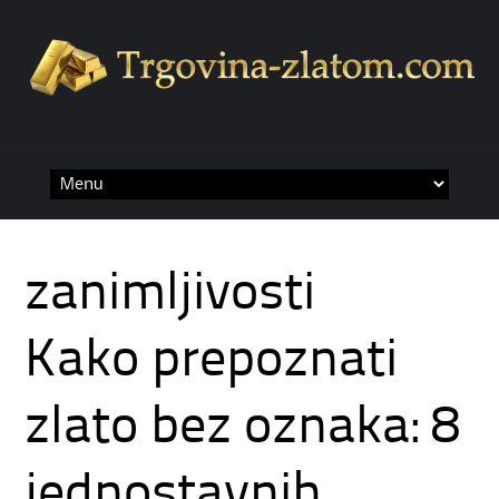
Skip
to
content
zanimljivosti
Kako prepoznati
zlato bez oznaka: 8
jednostavnih