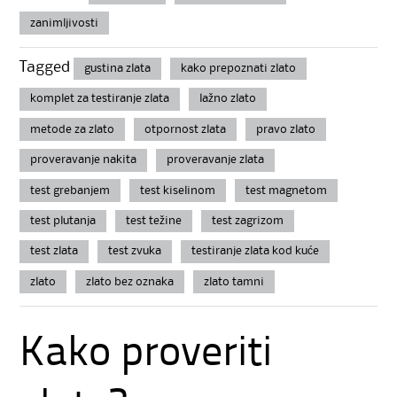
zanimljivosti
Tagged
gustina zlata
kako prepoznati zlato
komplet za testiranje zlata
lažno zlato
metode za zlato
otpornost zlata
pravo zlato
proveravanje nakita
proveravanje zlata
test grebanjem
test kiselinom
test magnetom
test plutanja
test težine
test zagrizom
test zlata
test zvuka
testiranje zlata kod kuće
zlato
zlato bez oznaka
zlato tamni
Kako proveriti