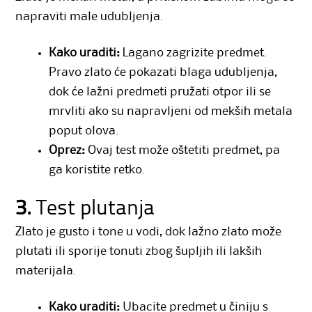
napraviti male udubljenja.
Kako uraditi:
Lagano zagrizite predmet.
Pravo zlato će pokazati blaga udubljenja,
dok će lažni predmeti pružati otpor ili se
mrvliti ako su napravljeni od mekših metala
poput olova.
Oprez:
Ovaj test može oštetiti predmet, pa
ga koristite retko.
3.
Test plutanja
Zlato je gusto i tone u vodi, dok lažno zlato može
plutati ili sporije tonuti zbog šupljih ili lakših
materijala.
Kako uraditi:
Ubacite predmet u činiju s