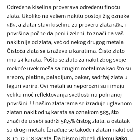
Određena kiselina proverava određenu finoću
zlata. Ukoliko na vašem nakitu postoji žig oznake
585, a zlatar stavi kiselinu za proveru zlata 585, i
površina počne da peni i zeleni, to znači da vaš
nakit nije od zlata, već od nekog drugog metala.
Čistoća zlata se izražava u karatima. Čisto zlato
ima 24 karata. Pošto se zlato za nakit zbog svoje
mekoće uvek meša sa drugim metalima kao što su
srebro, platina, paladijum, bakar, sadržaj zlata u
leguri varira. Ovi metali su neporozni su i imaju
veliku moć reflektovanja svetlosti na poliranoj
površini. U našim zlatarama se izrađuje uglavnom
zlatan nakit od 14 karata sa oznakom 585, što
znači da u sebi sadrži 58,5% čistog zlata, a ostatak
su drugi metali. Izrađuje se takođe i zlatan nakit od
8, 10, 12 i 18 karata. Da bismo izbegli dilemu
kako