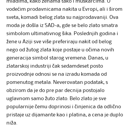
mladima, kako ženama tako i muškarcima. U
vodećim prodavnicama nakita u Evropi, ali i širom
sveta, komadi belog zlata su najprodavaniji. Ova
moda je došla iz SAD-a, gde se belo zlato smatra
simbolom ultimativnog šika. Poslednjih godina i
žene u Aziji sve više preferiraju nakit od belog
nego od žutog zlata koje postaje u očima novih
generacija simbol starog vremena. Danas, u
zlatarskoj industriji čak sedamdeset posto
proizvodnje odnosi se na izradu komada od
pomenutog metala. Neverovatan podatak, s
obzirom da je do pre par decnija postojalo
uglavnom samo žuto zlato. Belo zlato je sve
popularnije čemu doprinosi i činjenica da odlično
pristaje uz dijamante kao i platina, a cena je duplo
niža.