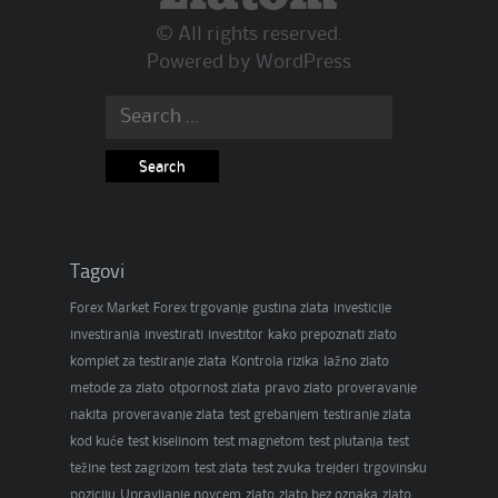
© All rights reserved.
Powered by
WordPress
Search
for:
Tagovi
Forex Market
Forex trgovanje
gustina zlata
investicije
investiranja
investirati
investitor
kako prepoznati zlato
komplet za testiranje zlata
Kontrola rizika
lažno zlato
metode za zlato
otpornost zlata
pravo zlato
proveravanje
nakita
proveravanje zlata
test grebanjem
testiranje zlata
kod kuće
test kiselinom
test magnetom
test plutanja
test
težine
test zagrizom
test zlata
test zvuka
trejderi
trgovinsku
poziciju
Upravljanje novcem
zlato
zlato bez oznaka
zlato