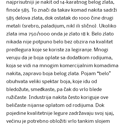
najprisutniji je nakit od 14-karatnog belog zlata,
finoće 585. To znači da takav komad nakita sadrži
585 delova zlata, dok ostatak do 1000 čine drugi
metali (srebro, paladijum, nikl ili slično). Ukoliko
zlata ima 750/1000 onda je zlato 18 k. Belo zlato
nikada nije potpuno belo bez obzira na kvalitet
predlegura koje se koriste za legiranje. Mnogi
veruju da je boja oplate sa dodatkom rodijuma,
koja se vidi na mnogim komercijalnim komadima
nakita, zapravo boja belog zlata. Pojam “belo”
obuhvata veliki spektar boja, koje idu od
bledožute, smeđkaste, pa čak do vrlo blede
ružičaste. Industrija nakita često koriguje ove
beličaste nijanse oplatom od rodijuma. Dok
pojedine kvalitetnije legure zadržavaju svoj sjaj,
većinu je potrebno obložiti vrlo tankim slojem