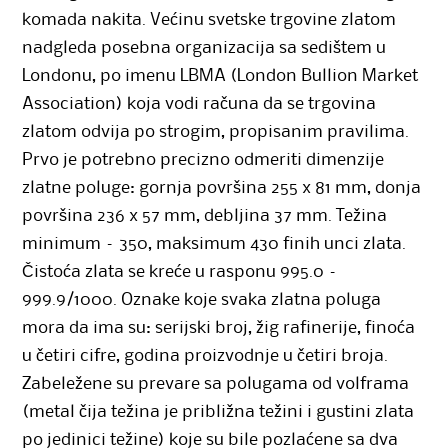
komada nakita. Većinu svetske trgovine zlatom
nadgleda posebna organizacija sa sedištem u
Londonu, po imenu LBMA (London Bullion Market
Association) koja vodi računa da se trgovina
zlatom odvija po strogim, propisanim pravilima.
Prvo je potrebno precizno odmeriti dimenzije
zlatne poluge: gornja površina 255 x 81 mm, donja
površina 236 x 57 mm, debljina 37 mm. Težina
minimum – 350, maksimum 430 finih unci zlata.
Čistoća zlata se kreće u rasponu 995.0 –
999.9/1000. Oznake koje svaka zlatna poluga
mora da ima su: serijski broj, žig rafinerije, finoća
u četiri cifre, godina proizvodnje u četiri broja.
Zabeležene su prevare sa polugama od volframa
(metal čija težina je približna težini i gustini zlata
po jedinici težine) koje su bile pozlaćene sa dva