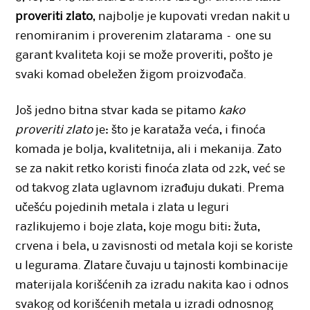
proveriti zlato
, najbolje je kupovati vredan nakit u
renomiranim i proverenim zlatarama – one su
garant kvaliteta koji se može proveriti, pošto je
svaki komad obeležen žigom proizvođača.
Još jedno bitna stvar kada se pitamo
kako
proveriti zlato
je: što je karataža veća, i finoća
komada je bolja, kvalitetnija, ali i mekanija. Zato
se za nakit retko koristi finoća zlata od 22k, već se
od takvog zlata uglavnom izrađuju dukati. Prema
učešću pojedinih metala i zlata u leguri
razlikujemo i boje zlata, koje mogu biti: žuta,
crvena i bela, u zavisnosti od metala koji se koriste
u legurama. Zlatare čuvaju u tajnosti kombinacije
materijala korišćenih za izradu nakita kao i odnos
svakog od korišćenih metala u izradi odnosnog