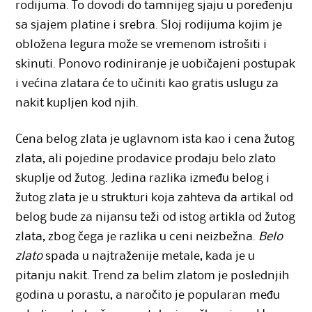
rodijuma. To dovodi do tamnijeg sjaju u poređenju
sa sjajem platine i srebra. Sloj rodijuma kojim je
obložena legura može se vremenom istrošiti i
skinuti. Ponovo rodiniranje je uobičajeni postupak
i većina zlatara će to učiniti kao gratis uslugu za
nakit kupljen kod njih.
Cena belog zlata je uglavnom ista kao i cena žutog
zlata, ali pojedine prodavice prodaju belo zlato
skuplje od žutog. Jedina razlika između belog i
žutog zlata je u strukturi koja zahteva da artikal od
belog bude za nijansu teži od istog artikla od žutog
zlata, zbog čega je razlika u ceni neizbežna.
Belo
zlato
spada u najtraženije metale, kada je u
pitanju nakit. Trend za belim zlatom je poslednjih
godina u porastu, a naročito je popularan među