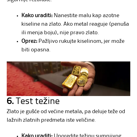
Kako uraditi:
Nanestite malu kap azotne
kiseline na zlato. Ako metal reaguje (penuša
ili menja boju), nije pravo zlato.
Oprez:
Pažljivo rukujte kiselinom, jer može
biti opasna.
6.
Test težine
Zlato je gušće od većine metala, pa deluje teže od
lažnih zlatnih predmeta iste veličine.
Kako uraditi:
Uporedite težinu sumnjivog