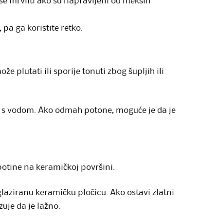
 se mrvliti ako su napravljeni od mekših
 pa ga koristite retko.
že plutati ili sporije tonuti zbog šupljih ili
 s vodom. Ako odmah potone, moguće je da je
botine na keramičkoj površini.
laziranu keramičku pločicu. Ako ostavi zlatni
zuje da je lažno.