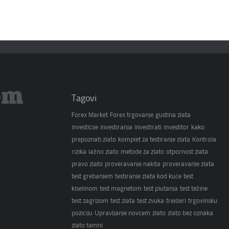
om
Tagovi
Forex Market
Forex trgovanje
gustina zlata
investicije
investiranja
investirati
investitor
kako
prepoznati zlato
komplet za testiranje zlata
Kontrola
rizika
lažno zlato
metode za zlato
otpornost zlata
pravo zlato
proveravanje nakita
proveravanje zlata
test grebanjem
testiranje zlata kod kuće
test
kiselinom
test magnetom
test plutanja
test težine
test zagrizom
test zlata
test zvuka
trejderi
trgovinsku
poziciju
Upravljanje novcem
zlato
zlato bez oznaka
zlato tamni