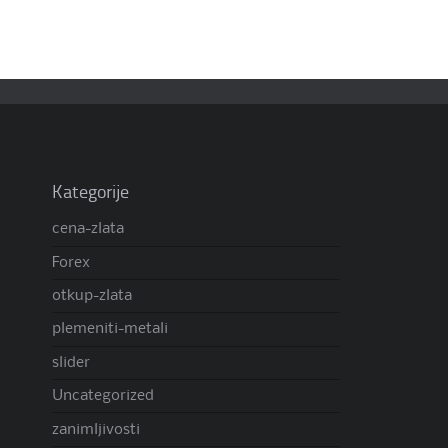
Kategorije
cena-zlata
Forex
otkup-zlata
plemeniti-metali
slider
Uncategorized
zanimljivosti