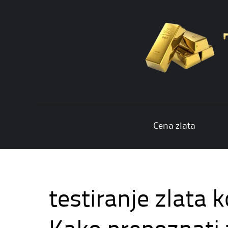
Skip
Cena zlata
to
content
testiranje zlata 