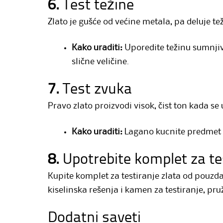
6.
Test težine
Zlato je gušće od većine metala, pa deluje te
Kako uraditi:
Uporedite težinu sumnj
slične veličine.
7.
Test zvuka
Pravo zlato proizvodi visok, čist ton kada se 
Kako uraditi:
Lagano kucnite predmet o
8.
Upotrebite komplet za te
Kupite komplet za testiranje zlata od pouzd
kiselinska rešenja i kamen za testiranje, pru
Dodatni saveti