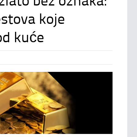
zlato bez oznaka:
estova koje
od kuće