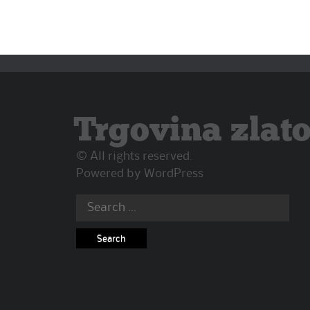
Trgovina zlat
© All rights reserved.
Powered by
WordPress
Search
for: