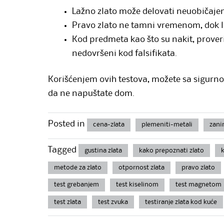
Lažno zlato može delovati neuobičajen
Pravo zlato ne tamni vremenom, dok l
Kod predmeta kao što su nakit, proverit
nedovršeni kod falsifikata.
Korišćenjem ovih testova, možete sa sigurnošću
da ne napuštate dom.
Posted in
cena-zlata
plemeniti-metali
zani
Tagged
gustina zlata
kako prepoznati zlato
k
metode za zlato
otpornost zlata
pravo zlato
test grebanjem
test kiselinom
test magnetom
test zlata
test zvuka
testiranje zlata kod kuće