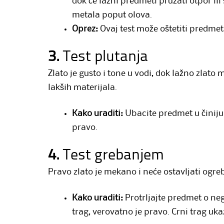
dok će lažni predmeti pružati otpor ili
metala poput olova.
Oprez:
Ovaj test može oštetiti predmet,
3.
Test plutanja
Zlato je gusto i tone u vodi, dok lažno zlato mo
lakših materijala.
Kako uraditi:
Ubacite predmet u činiju
pravo.
4.
Test grebanjem
Pravo zlato je mekano i neće ostavljati ogre
Kako uraditi:
Protrljajte predmet o neg
trag, verovatno je pravo. Crni trag uka