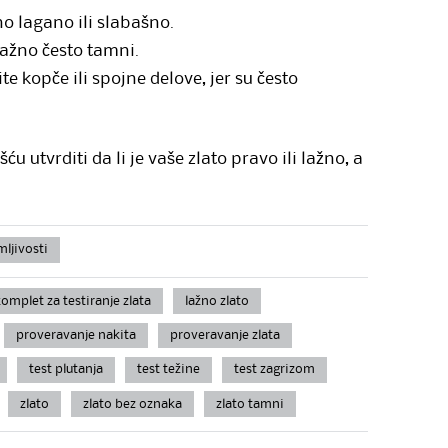
o lagano ili slabašno.
ažno često tamni.
e kopče ili spojne delove, jer su često
 utvrditi da li je vaše zlato pravo ili lažno, a
mljivosti
omplet za testiranje zlata
lažno zlato
proveravanje nakita
proveravanje zlata
test plutanja
test težine
test zagrizom
zlato
zlato bez oznaka
zlato tamni