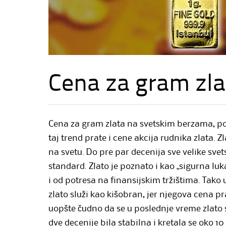
Cena za gram zla
Cena za gram zlata na svetskim berzama, poče
taj trend prate i cene akcija rudnika zlata. Z
na svetu. Do pre par decenija sve velike svets
standard. Zlato je poznato i kao „sigurna luka“
i od potresa na finansijskim tržištima. Tako u 
zlato služi kao kišobran, jer njegova cena p
uopšte čudno da se u poslednje vreme zlato 
dve decenije bila stabilna i kretala se oko 1