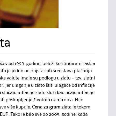
ta
v od 1999. godine, beleži kontinuirani rast, a
lato je jedno od najstarijih sredstava plaćanja
ke valute imale su podlogu u zlatu – tzv. zlatni
, jer ulaganje u zlato štiti ulagače od inflacije
slučaju inflacije zlato služi kao učaju inflacije
rati poskupljenje životnih namirnica. Nije
sve više kupuje.
Cena za gram zlata
je tokom
0 EUR. Tako je bilo sve do 2005. godine, kada