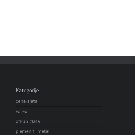
Kategorije
cena-zlata
Forex
otkup-zlata
plemeniti-metali