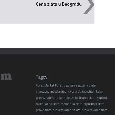
Cena zlata u Beogradu
om
Tagovi
Forex Market
Forex trgovanje
gustina zlata
investicije
investiranja
investirati
investitor
kako
prepoznati zlato
komplet za testiranje zlata
Kontrola
rizika
lažno zlato
metode za zlato
otpornost zlata
pravo zlato
proveravanje nakita
proveravanje zlata