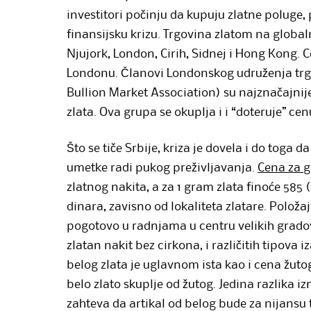
investitori počinju da kupuju zlatne poluge
finansijsku krizu. Trgovina zlatom na globaln
Njujork, London, Cirih, Sidnej i Hong Kong. 
Londonu. Članovi Londonskog udruženja trg
Bullion Market Association) su najznačajnije
zlata. Ova grupa se okuplja i i “doteruje” cen
Što se tiče Srbije, kriza je dovela i do toga 
umetke radi pukog preživljavanja.
Cena za g
zlatnog nakita, a za 1 gram zlata finoće 585
dinara, zavisno od lokaliteta zlatare. Polož
pogotovo u radnjama u centru velikih grado
zlatan nakit bez cirkona, i različitih tipova
belog zlata je uglavnom ista kao i cena žuto
belo zlato skuplje od žutog. Jedina razlika iz
zahteva da artikal od belog bude za nijansu te