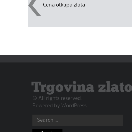
Cena otkupa zlata
navigation
Trgovina zlat
© All rights reserved.
Powered by
WordPress
Search
for: