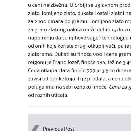
u ceni neizbežna. U Srbiji se uglavnom proda
zlato, lomljeno zlato, dukate i ostali zlatni 
za 2.100 dinara po gramu. Lomljeno zlato mo
za gram zlatnog nakita može dobiti 15 do 20
napominju da su njihove vage i tehnologija is
od onih koje koriste drugi otkupljivači, pa j
zlatarama. Dukati su finoća 900 i cena gram
reigonu je Franc Jozef, finoće 986, težine 3,
Cena otkupa zlata finoće 999 je 3.600 dinara
zavisi od banke koja ih je prodala, a cena o
poluga ima na sebi oznaku finoće.
Cena za g
od raznih uticaja.
Post
Previous Post