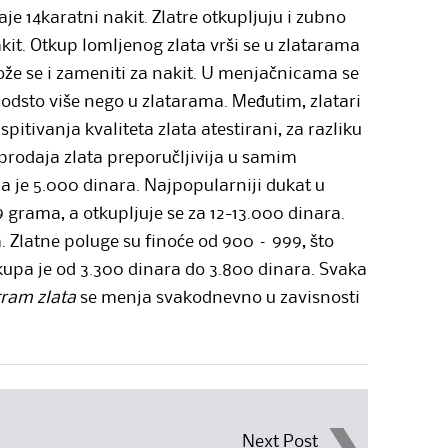
je 14karatni nakit. Zlatre otkupljuju i zubno
nakit. Otkup lomljenog zlata vrši se u zlatarama
že se i zameniti za nakit. U menjačnicama se
 odsto više nego u zlatarama. Međutim, zlatari
pitivanja kvaliteta zlata atestirani, za razliku
e prodaja zlata preporučljivija u samim
a je 5.000 dinara. Najpopularniji dukat u
49 grama, a otkupljuje se za 12-13.000 dinara.
. Zlatne poluge su finoće od 900 – 999, što
tkupa je od 3.300 dinara do 3.800 dinara. Svaka
ram zlata
se menja svakodnevno u zavisnosti
Next Post