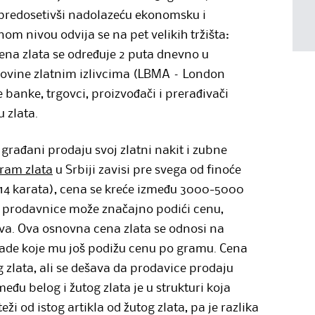
, predosetivši nadolazeću ekonomsku i
om nivou odvija se na pet velikih tržišta:
Cena zlata se određuje 2 puta dnevno u
ovine zlatnim izlivcima (LBMA – London
 banke, trgovci, proizvođači i prerađivači
u zlata.
da građani prodaju svoj zlatni nakit i zubne
ram zlata
u Srbiji zavisi pre svega od finoće
 (14 karata), cena se kreće između 3000-5000
aj prodavnice može značajno podići cenu,
va. Ova osnovna cena zlata se odnosi na
 izade koje mu još podižu cenu po gramu. Cena
g zlata, ali se dešava da prodavice prodaju
među belog i žutog zlata je u strukturi koja
ži od istog artikla od žutog zlata, pa je razlika